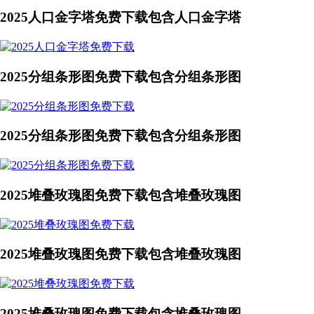
2025人口金字塔免费下载包含人口金字塔
2025分组条形图免费下载包含分组条形图
2025分组条形图免费下载包含分组条形图
2025堆叠玫瑰图免费下载包含堆叠玫瑰图
2025堆叠玫瑰图免费下载包含堆叠玫瑰图
2025堆叠玫瑰图免费下载包含堆叠玫瑰图