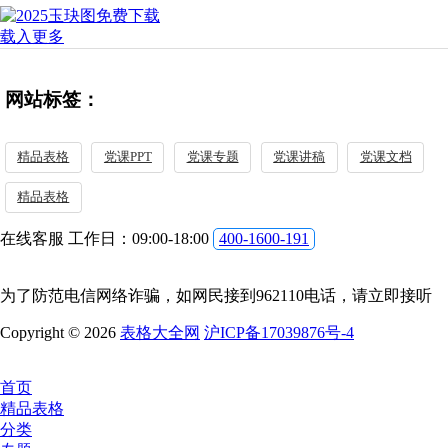
载入更多
网站标签：
精品表格
党课PPT
党课专题
党课讲稿
党课文档
精品表格
在线客服 工作日：09:00-18:00
400-1600-191
为了防范电信网络诈骗，如网民接到962110电话，请立即接听
Copyright © 2026
表格大全网
沪ICP备17039876号-4
首页
精品表格
分类