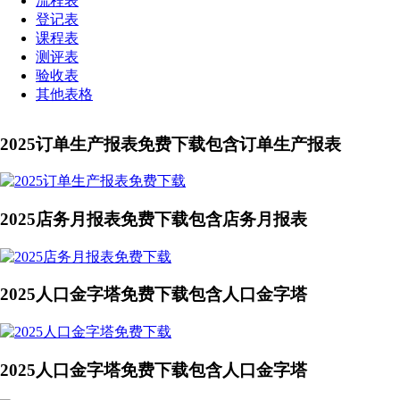
流程表
登记表
课程表
测评表
验收表
其他表格
2025订单生产报表免费下载包含订单生产报表
2025店务月报表免费下载包含店务月报表
2025人口金字塔免费下载包含人口金字塔
2025人口金字塔免费下载包含人口金字塔