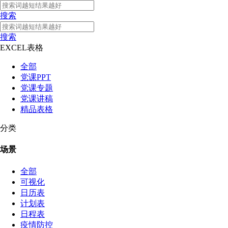
搜索
搜索
EXCEL表格
全部
党课PPT
党课专题
党课讲稿
精品表格
分类
场景
全部
可视化
日历表
计划表
日程表
疫情防控