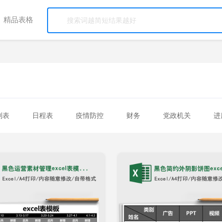
精品表格
划表
日程表
疫情防控
财务
党政机关
进
学校
医院
个人
工程
考勤表
工资表
立即下载
立
加收藏
添加收藏
核算表
折旧表
盘点表
损益表
进销存
出
交接表
工序表
统计表
排程表
甘特图
绩
流程表
登记表
课程表
测评表
验收表
其