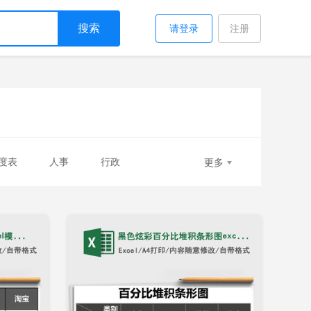
搜索
请登录
注册
度表
人事
行政
更多
招聘表
入职表
离职表
即下载
立即下载
添加收藏
入库
报价单
日报表
效表
分析表
走势表
他表格