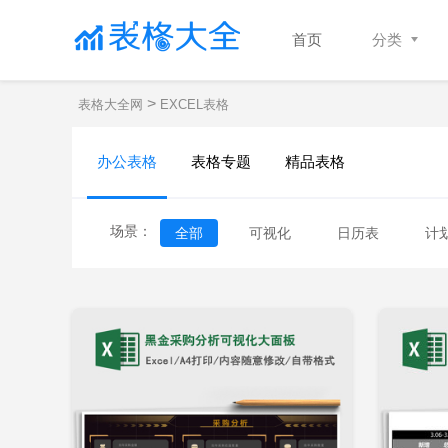
首页
分类
>
表格大全网
EXCEL表格
办公表格
表格专题
精品表格
场景：
全部
可视化
日历表
计
销售/采购
运营/客服
仓库
立即下载
添加收藏
添
记账表
利润表
预算表
收支表
库存表
领料单
查询表
记录表
签到表