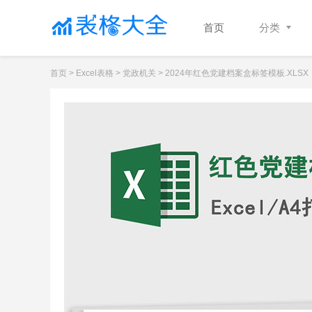
首页
分类
首页
>
Excel表格
>
党政机关
> 2024年红色党建档案盒标签模板.XLSX