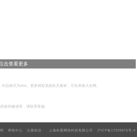
点击查看更多
，作品格式为xlsx。更多精彩党政机关素材，尽在表格大全网。
您的权利被侵害，请联系客服。
明
帮助中心
注册协议
上海朴图网络科技有限公司
沪ICP备17039876号-4