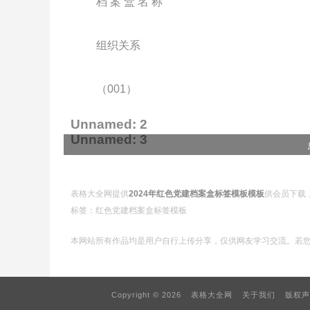
档 案 盒 名 称
组织关系
（001）
Unnamed: 2
Unnamed: 3
档 案 盒 名 称
表格大全网提供
2024年红色党建档案盒标签模板模板
供会员下载
换届选举
标签：红色党建档案盒标签模板
本网站所有作品均是用户自行上传分享，仅供网友学习交流。若
（002）
Unnamed: 4
Copyright © 2026
表格大全网
关于我们
版权声
Unnamed: 5