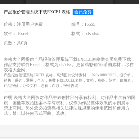
产品报价管理系统下载EXCEL表格
会员免费
价格：注册用户免费
编号：16555
软件： Excel
格式： xls,xlsx
页数：共0页
表格大全网提供产品报价管理系统下载EXCEL表格供会员免费下载，
作品支持软件Excel ，格式为xls/xlsx。更多精彩销售/采购素材，尽在
表格大全网。
产品报价管理系统EXCEL表格，高清图片设计素材，1920x1080:0DPI，报价单，
销售，采购，通用，个人，免费下载EXCEL表格，文档，商务，范本，价格表，
产品报价，办公文档，总价，白领，报价咨询
声明:表格大全网仅对作品中独创性部分享有权利。对作品中含有的国
旗、国徽等政治图案不享有权利，仅作为作品整体效果的示例展示，
禁止商用。另外您必须遵循相关法律法规规定的使用范围和使用方
式，禁止以任何形式歪曲、篡改。