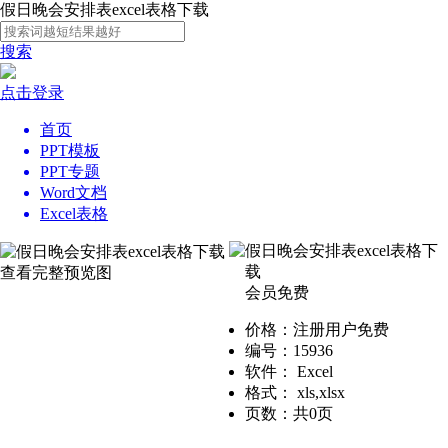
假日晚会安排表excel表格下载
搜索
点击登录
首页
PPT模板
PPT专题
Word文档
Excel表格
假日晚会安排表excel表格下
载
查看完整预览图
会员免费
价格：注册用户免费
编号：15936
软件： Excel
格式： xls,xlsx
页数：共0页