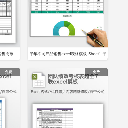
销售周报
半年不同产品销售excel表格模板-Sheet1 半
即下载
立即下载
添加收藏
售周报 年 月
年不同产品销售分析表 月份1月2月3月4月5
免费
免费
户及销售情况
月6月合计Unnamed: 1 产品
 总售单位：
A534862798372397Unnamed: 2 产品
星期一星期
B123145107130158163826Unnamed: 3
期日本周小
产品
户反馈推广
C146175138146185147937Unnamed: 4
已交首期房
产品D647542385967345Unnamed: 5 产品