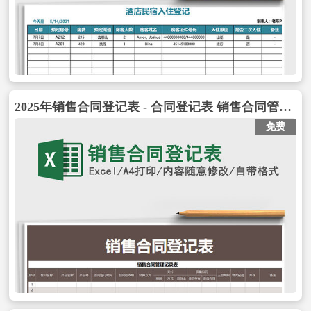
2025年销售合同登记表 - 合同登记表 销售合同管理记录表 序号12345678910111213141516171819202122232425Unnamed: 1 客户名称Unnamed: 2 产品名称Unnamed: 3 产品号Unnamed: 4 合同签订时间Unnamed: 5 合同有效期Unnamed: 6 结算方式Unnamed: 7 支付期限Unnamed: 8 方式Unnamed: 9 质保金Unnamed: 10 质量扣罚是否存在Unnamed: 11 是否合理Unnamed: 12 三包期限Unnamed: 13 物流配送Unnamed: 14 库存Unnamed: 15 备注
免费