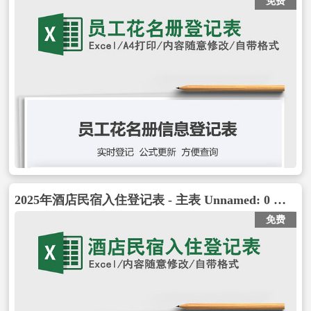
免费
2025年酒店民宿入住登记表 - 主表 Unnamed: 0 酒店民宿入住登记 今天是日期4328843289Unnamed: 2 2018-07-10 00:00:00预定房号A212A201Unnamed: 3 房费215420Unnamed: 4 预定渠道去哪儿携程Unnamed: 5 房客人数21Unnamed: 6 房客姓名Amor、JoshuaDinaUnnamed: 7 房客证件号码44000000000/44400000045145100000Unnamed: 8 入住原因出差旅行Unnamed: 9 制表人：老陈PPT是否二次入住是否Unnamed: 10 备注--
免费