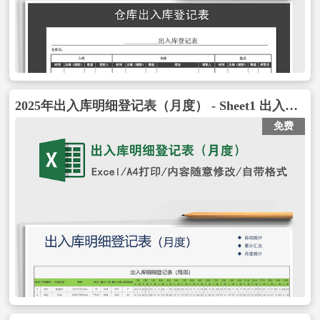
2025年出入库明细登记表（月度） - Sheet1 出入库明细登记表（月度） 序号123456789Unnamed: 1 产品编号A01A02A03A04A05A06A07A08A09Unnamed: 2 产品名称电油片EVA钢化玻璃背板铝型材边框纸箱纸护角衬板托盘Unnamed: 3 规格125*125mm1660*995mm1574*802*3.2mm1590*810mm1580*808*35mm16l0*107IT323mm150*150*35*0.5mm1630*110(T5mm1630*1100*120mmUnnamed: 4 单位片平米片平米套套只个个Unnamed: 5 累计入库403424445471466480507
免费