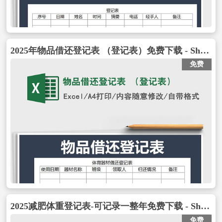
2025年物品借还登记表 （登记表）免费下载 - Sheet1 Unnamed: 0 Unnamed: 1 Unnamed: 2 体育器材借还登记表使用日期Unnamed: 3 器材名称Unnamed: 4 班级Unnamed: 5 领取人Unnamed: 6 归还情况Unnamed: 7 备注
免费
2025减肥体重登记表-可记录一整年免费下载 - Sheet1 Unnamed: 0 减肥体重登记表-可记录一整年 分阶段突破！月份123456789101112Unnamed: 2 月月月月月月月月月月月月Unnamed: 3 1.065.057.049.0Unnamed: 4 2.071.065.057.0Unnamed: 5 3.071.062.064.0Unnamed: 6 4.057.0Unnamed: 7 5.071.062.056.0Unnamed: 8 6.062.056.0Unnamed: 9 7.069.071.055.0Unnamed: 10 第一阶段体重第三阶段体重869Unnamed......
免费