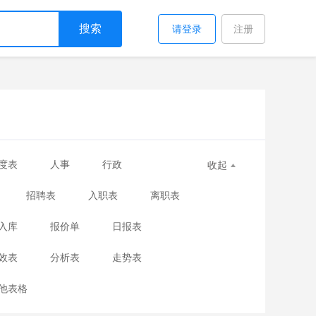
搜索
请登录
注册
度表
人事
行政
收起
招聘表
入职表
离职表
入库
报价单
日报表
效表
分析表
走势表
他表格